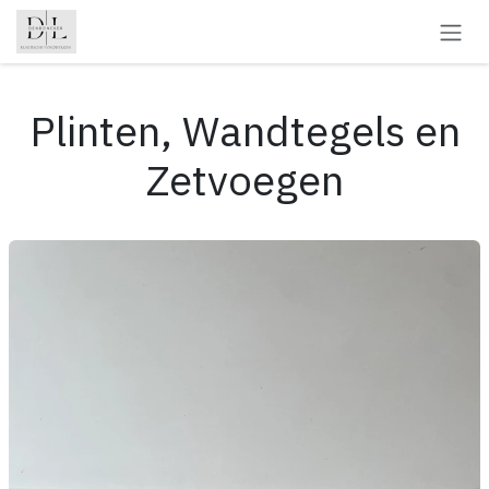
Overslaan naar inhoud
Plinten, Wandtegels en
Zetvoegen